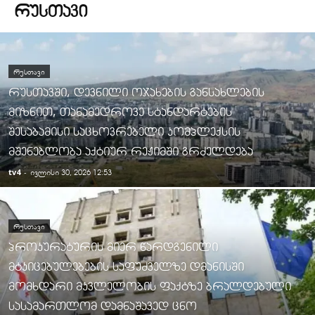
ᲠᲣᲡᲗᲐᲕᲘ
ᲠᲣᲡᲗᲐᲕᲘ
რუსთავში, დევნილი ოჯახების განსახლების
მიზნით, თანამედროვე სტანდარტების
შესაბამისი საცხოვრებელი კომპლექსის
მშენებლობა აქტიურ რეჟიმში გრძელდება
tv4
-
ივლისი 30, 2026 12:53
ᲠᲣᲡᲗᲐᲕᲘ
პროკურატურის მიერ წარდგენილი
მტკიცებულებების საფუძველზე დმანისში
მომხდარი მკვლელობის ფაქტზე ბრალდებული
სასამართლომ დამნაშავედ ცნო