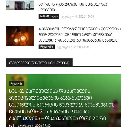
ხორცის რეალიზაციის მცდელობა
აღკვეთა
სამართალი
აგვისტო 4, 2026 15:04
4 აგვისტოს,ელექტროენერგიის მიწოდება
შეეზღუდება „ენერგო-პრო ჯორჯიას“
ქსელში არსებული აბონენტების ნაწილს
რეგიონი
აგვისტო 3, 2026 18:03
რეკომედირებული სიახლეები
ᲠᲔᲒᲘᲝᲜᲘ
სუს-მა მარნეულისა და ქარელის
მუნიციპალიტეტების ბაგა-ბაღებში
საქონლის ხორცის ნაცვლად, მოტყუებით,
ცხენის ხორცის შეტანის ფაქტები
გამოავლინა – დაკავებულია ორი პირი
tv4
-
t
აგვისტო 4, 2026 17:40