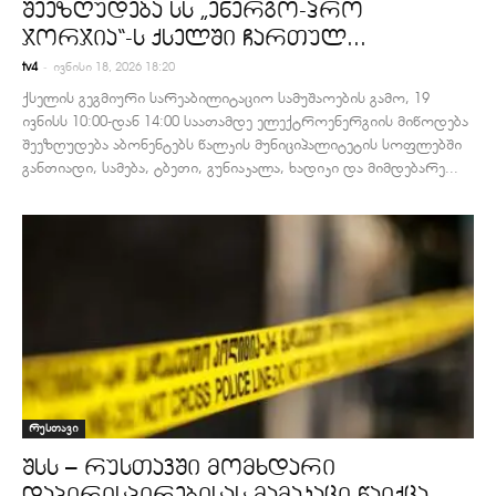
შეეზღუდება სს „ენერგო-პრო
ჯორჯია“-ს ქსელში ჩართულ...
-
tv4
ივნისი 18, 2026 18:20
ქსელის გეგმიური სარეაბილიტაციო სამუშაოების გამო, 19
ივნისს 10:00-დან 14:00 საათამდე ელექტროენერგიის მიწოდება
შეეზღუდება აბონენტებს წალკის მუნიციპალიტეტის სოფლებში
განთიადი, სამება, ტბეთი, გუნიაკალა, ხადიკი და მიმდებარე...
რუსთავი
შსს – რუსთავში მომხდარი
დაპირისპირებისას მამაკაცი წაიქცა,