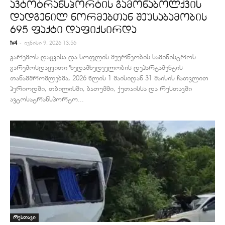
ავტოტრანსპორტის გამონაბოლქვის
დადგენილ ნორმებთან შეუსაბამობის
695 ფაქტი დაფიქსირდა
-
tv4
ივნისი 9, 2026 13:56
გარემოს დაცვისა და სოფლის მეურნეობის სამინისტროს
გარემოსდაცვითი ზედამხედველობის დეპარტამენტის
თანამშრომლებმა, 2026 წლის 1 მაისიდან 31 მაისის ჩათვლით
პერიოდში, თბილისში, ბათუმში, ქუთაისსა და რუსთავში
ავტოსატრანსპორტო...
რუსთავი