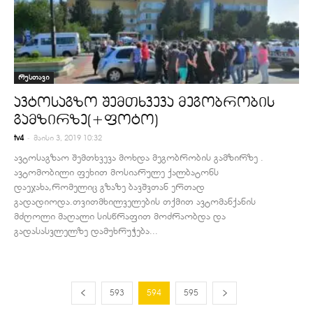
რუსთავი
ავტოსაგზო შემთხვევა მეგობრობის
გამზირზე(+ფოტო)
-
tv4
მაისი 3, 2019 10:32
ავტოსაგზაო შემთხვევა მოხდა მეგობრობის გამზირზე .
ავტომობილი ფეხით მოსიარულე ქალბატონს
დაეჯახა,რომელიც გზაზე ბავშვთან ერთად
გადადიოდა.თვითმხილველების თქმით ავტომანქანის
მძღოლი მაღალი სისწრაფით მოძრაობდა და
გადასასვლელზე დამუხრუჭება...
593
594
595