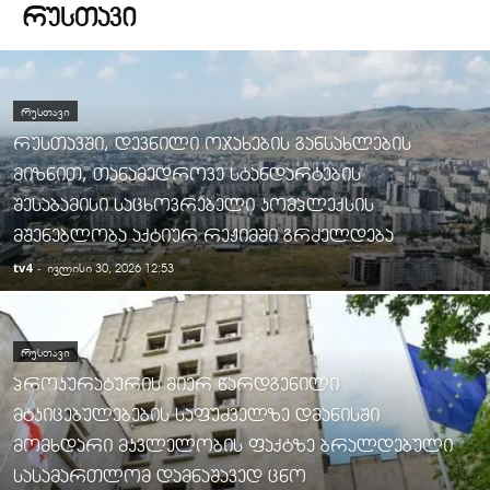
ᲠᲣᲡᲗᲐᲕᲘ
ᲠᲣᲡᲗᲐᲕᲘ
რუსთავში, დევნილი ოჯახების განსახლების
მიზნით, თანამედროვე სტანდარტების
შესაბამისი საცხოვრებელი კომპლექსის
მშენებლობა აქტიურ რეჟიმში გრძელდება
tv4
-
ივლისი 30, 2026 12:53
ᲠᲣᲡᲗᲐᲕᲘ
პროკურატურის მიერ წარდგენილი
მტკიცებულებების საფუძველზე დმანისში
მომხდარი მკვლელობის ფაქტზე ბრალდებული
სასამართლომ დამნაშავედ ცნო