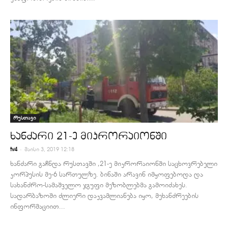
რუსთავი
ხანძარი 21-ე მიკრორაიონში
-
tv4
მაისი 3, 2019 12:18
ხანძარი გაჩნდა რუსთავში ,21-ე მიკრორაიონში საცხოვრებელი
კორპუსის მე-6 სართულზე. ბინაში არავინ იმყოფებოდა და
სახანძრო-სამაშველო ჯგუფი მეზობლებმა გამოიძახეს.
სადარბაზოში ძლიერი დაკვამლიანება იყო, მეხანძრეების
ინფორმაციით...