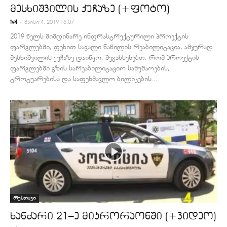
მესხიშვილის ქუჩაზე (+ფოტო)
-
tv4
მაისი 4, 2019 16:07
2019 წელს მიმდინარე ინფრასტრუქტურილი პროექტის
ფარგლებში, ფეხით სავალი ნაწილის რეაბილიტაცია, ამჯერად
მესხიშვილის ქუჩაზე დაიწყო. შეგახსენებთ, რომ პროექტის
ფარგლებში გზის სარეაბილიტაციო სამუშაოების,
ტროტუარებისა და საფეხმავლო ბილიკების...
რუსთავი
ხანძარი 21–ე მიკრორაონში (+ვიდეო)