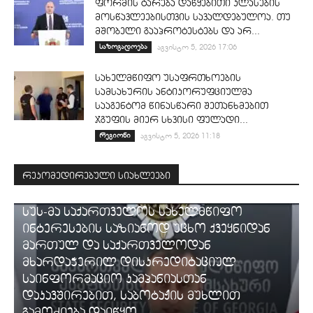
ფორმის ტარება დაწყებითი კლასების
მოსწავლეებისთვის სავალდებულოა. თუ
მშობელი გააპროტესტებს და არ...
საზოგადოება
აგვისტო 5, 2026 17:06
სახელმწიფო უსაფრთხოების
სამსახურის ანტიკორუფციულმა
სააგენტომ წინასწარი შეთანხმებით
ჯგუფის მიერ სხვისი ფულადი...
რეგიონი
აგვისტო 5, 2026 11:18
რეკომედირებული სიახლეები
ᲡᲐᲛᲐᲠᲗᲐᲚᲘ
სუს-მა საქართველოს სახელმწიფო
ინტერესების საზიანოდ უცხო ქვეყნიდან
მართულ და საქართველოდან
მხარდაჭერილ დისკრედიტაციულ
საინფორმაციო კამპანიასთან
დაკავშირებით, საბოტაჟის მუხლით
გამოძიება დაიწყო