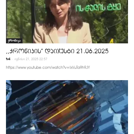
ქრონიკა
,,ქრონიკის” დაიჯესტი 21.06.2025
-
tv4
ივნისი 21, 2025 22:57
https://www.youtube.com/watch?v=IxVuTa9h9JY