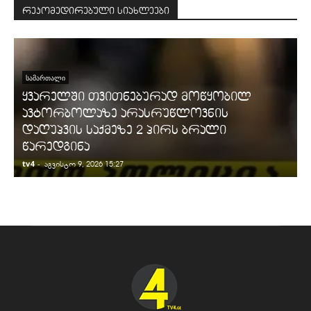
რეკომედირებული სიახლეები
ᲡᲐᲛᲐᲠᲗᲐᲚᲘ
ყვარელში თვითნებურად მოწყობილ
ავტორბოლაზე არასრუწლოვნის
დაღუპვის საქმეზე 2 პირს ბრალი
წარედგინა
tv4
-
t
აგვისტო 9, 2026 15:27