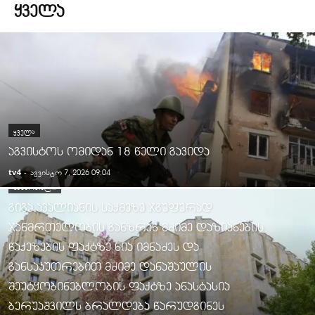
ᲧᲕᲔᲚᲐ
ᲧᲕᲔᲚᲐ
აგვისტოს ომიდან 18 წელი გავიდა
tv4
-
აგვისტო 7, 2026 09:04
ᲡᲐᲛᲐᲠᲗᲐᲚᲘ
გიგა ავალიანის საქმეზე ჯგუფურად
ჯანმრთელობის განზრახ მძიმე დაზიანების
წაქეზების ფაქტზე ნია იმნაძეს და
განსაკუთრებით მძიმე დანაშაულის
შეუტყობინებლობის ფაქტზე ანასტასია
ბერუაშვილს ბრალდება წარუდგინეს