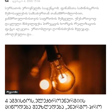
-
tv4
აგვისტო 4, 2026 15:04
სურსათის ეროვნულმა სააგენტომ, ფინანსთა სამინისტროს
შემოსავლების სამსახურთან თანამშრომლობით,
ჯანმრთელობისთვის საფრთხის შემცველი, უნებართვოდ
დაკლული მსხვილფეხა პირუტყვის ხორცის რეალიზაციის
ფაქტი აღკვეთა. ერთობლივი ღონისძიების შედეგად,
ამოღებულია და...
რეგიონი
4 აგვისტოს,ელექტროენერგიის
მიწოდება შეეზღუდება „ენერგო-პრო