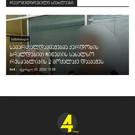
რეკომედირებული სიახლეები
ᲡᲐᲛᲐᲠᲗᲐᲚᲘ
სამართალდამცავებმა ქურდობის
ბრალდებით ჩინეთის სახალხო
რესპუბლიკის 2 მოქალაქე დააკავეს
tv4
-
t
აგვისტო 10, 2026 15:58