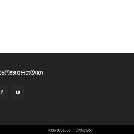
ემოგვიერთდით
ჩვენ შესახებ
კონტაქტი