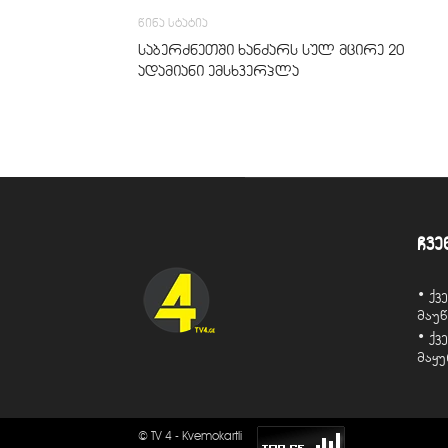
წინა სტატია
საბერძნეთში ხანძარს სულ მცირე 20
ადამიანი ემსხვერპლა
ჩვე
• ქ
მაუ
• ქ
მაყ
© TV 4 - Kvemokartli