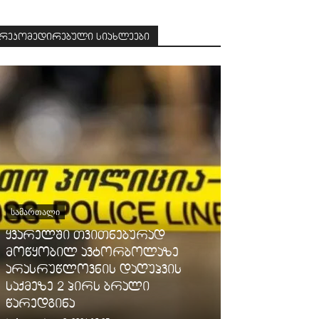
რეკომედირებული სიახლეები
ᲡᲐᲛᲐᲠᲗᲐᲚᲘ
ყვარელში თვითნებურად
ᲡᲐᲖᲝᲒᲐᲓᲝᲔᲑᲐ
მოწყობილ ავტორბოლაზე
არასრუწლოვნის დაღუპვის
გარემოს ერ
საქმეზე 2 პირს ბრალი
მოსახლეობ
წარედგინა
ამინდის შწ