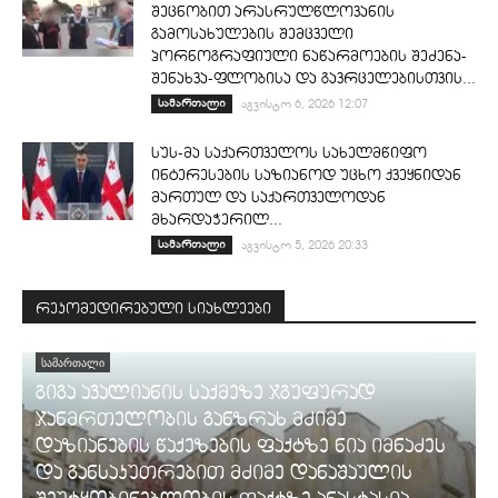
შეცნობით არასრულწლოვანის
გამოსახულების შემცველი
პორნოგრაფიული ნაწარმოების შეძენა-
შენახვა-ფლობისა და გავრცელებისთვის...
სამართალი
აგვისტო 6, 2026 12:07
სუს-მა საქართველოს სახელმწიფო
ინტერესების საზიანოდ უცხო ქვეყნიდან
მართულ და საქართველოდან
მხარდაჭერილ...
სამართალი
აგვისტო 5, 2026 20:33
რეკომედირებული სიახლეები
ᲡᲐᲛᲐᲠᲗᲐᲚᲘ
გიგა ავალიანის საქმეზე ჯგუფურად
ჯანმრთელობის განზრახ მძიმე
დაზიანების წაქეზების ფაქტზე ნია იმნაძეს
და განსაკუთრებით მძიმე დანაშაულის