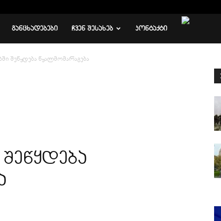
ᲒᲐᲜᲪᲮᲐᲓᲔᲑᲔᲑᲘ
ᲩᲕᲔᲜ ᲨᲔᲡᲐᲮᲔᲑ
ᲙᲝᲜᲢᲐᲥᲢᲘ
ში შეწყდება წყალმომარაგება
შეწყდება
ა