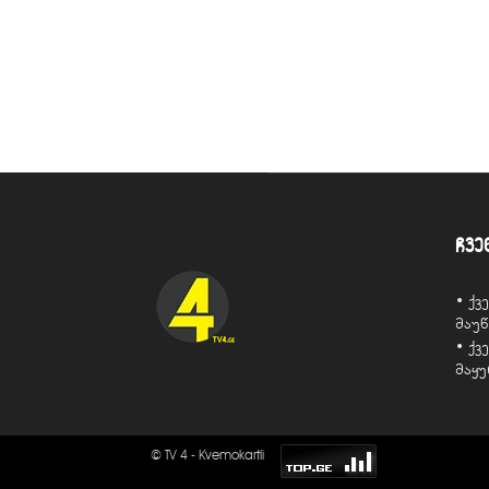
ჩვე
• ქ
მაუ
• ქ
მაყ
© TV 4 - Kvemokartli