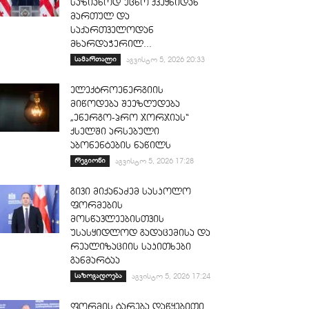
საზიანოდ უცხო ქვეყნიდან
მართულ და
საქართველოდან
მხარდაჭერილ...
სამართალი
აგვისტო 5, 2026 20:33
ელექტროენერგიის
მიწოდება შეეზღუდება
„ენერგო-პრო ჯორჯიას“
ქსელში არსებული
აბონენტების ნაწილს
რეგიონი
აგვისტო 5, 2026 17:28
გივი მიქანაძემ სასკოლო
ფორმების
მოსწავლეებისთვის
უსასყიდლოდ გადაცემისა და
რეალიზაციის საკითხები
განმარტაა
საზოგადოება
აგვისტო 5, 2026 17:24
ფორმის ტარება დაწყებითი