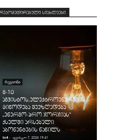
რეკომედირებული სიახლეები
ᲡᲐᲛᲐᲠᲗᲐᲚᲘ
ᲠᲔᲒᲘᲝᲜᲘ
გიგა ავალიან
8-10
დაკავებულ
აგვისტოს,ელექტროენერგიის
არასრულწლო
მიწოდება შეეზღუდება
იმნაძესა და 
„ენერგო-პრო ჯორჯიას“
ბერუაშვილს
ქსელში არსებული
ღონისძიები
აბონენტების ნაწილს
პატიმრობა 
tv4
-
tv4
-
აგვისტო 7, 2026 19:41
აგვისტო 7, 2026