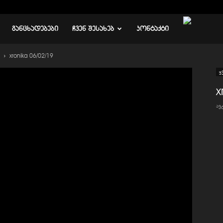
ᲒᲐᲜᲪᲮᲐᲓᲔᲑᲔᲑᲘ
ᲩᲕᲔᲜ ᲨᲔᲡᲐᲮᲔᲑ
ᲙᲝᲜᲢᲐᲥᲢᲘ
xronika 06/02/19
ყ
x
ა