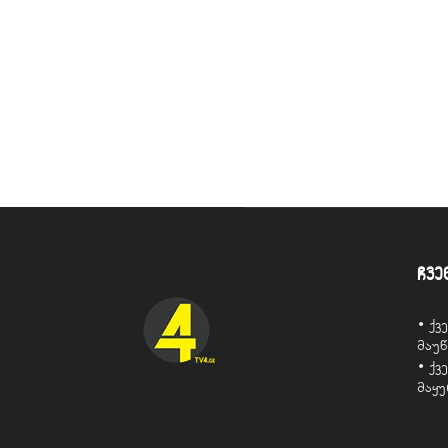
ჩვე
• ქ
მაუ
• ქ
მაყ