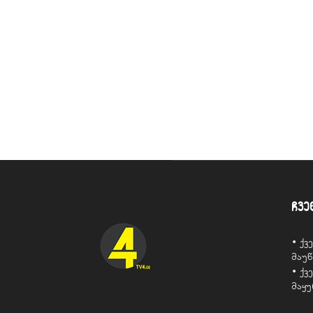
ჩვე
• ქ
მაუ
• ქ
მაყ