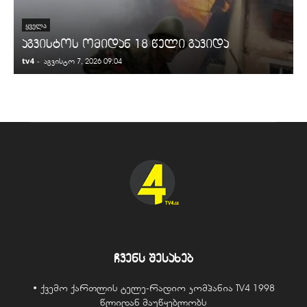
ᲧᲕᲔᲚᲐ
აგვისტოს ომიდან 18 წელი გავიდა
tv4
-
t
აგვისტო 7, 2026 09:04
ჩვენს შესახებ
• ქვემო ქართლის ტელე-რადიო კომპანია TV4 1998
წლიდან მაუწყებლობს