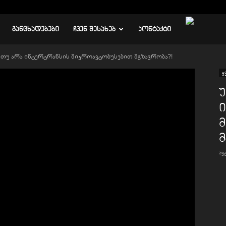
ᲒᲐᲜᲪᲮᲐᲓᲔᲑᲔᲑᲘ
ᲩᲕᲔᲜ ᲨᲔᲡᲐᲮᲔᲑ
ᲙᲝᲜᲢᲐᲥᲢᲘ
თუ არა ინტერტრანსის მიკროავტობუსებით მგზავრობა?!
ყ
მ
ა