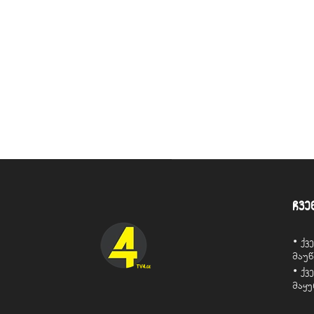
ჩვე
• ქ
მაუ
• ქ
მაყ