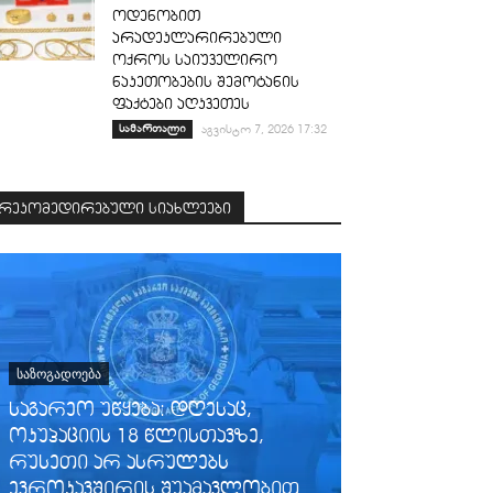
ოდენობით
არადეკლარირებული
ოქროს საიუველირო
ნაკეთობების შემოტანის
ფაქტები აღკვეთეს
სამართალი
აგვისტო 7, 2026 17:32
რეკომედირებული სიახლეები
ᲡᲐᲖᲝᲒᲐᲓᲝᲔᲑᲐ
საგარეო უწყება: დღესაც,
ოკუპაციის 18 წლისთავზე,
რუსეთი არ ასრულებს
ᲡᲐᲖᲝᲒᲐᲓᲝᲔᲑᲐ
ევროკავშირის შუამავლობით