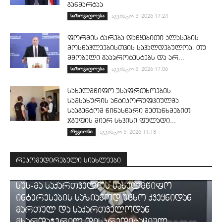
განმარტაა
საზოგადოება
აგვისტო 5, 2026 17:24
ფორმის ტარება დაწყებითი კლასების
მოსწავლეებისთვის სავალდებულოა. თუ
მშობელი გააპროტესტებს და არ...
საზოგადოება
აგვისტო 5, 2026 17:06
სახელმწიფო უსაფრთხოების
სამსახურის ანტიკორუფციულმა
სააგენტომ წინასწარი შეთანხმებით
ჯგუფის მიერ სხვისი ფულადი...
რეგიონი
აგვისტო 5, 2026 11:18
რეკომედირებული სიახლეები
ᲡᲐᲛᲐᲠᲗᲐᲚᲘ
სუს-მა საქართველოს სახელმწიფო
ინტერესების საზიანოდ უცხო ქვეყნიდან
მართულ და საქართველოდან
მხარდაჭერილ დისკრედიტაციულ