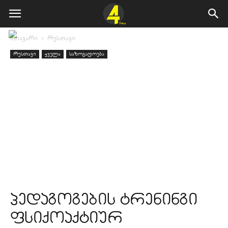
მთავარი
რუსთავი
რუსთავი
ყველა
საზოგადოება
პედაგოგების ტრენინგი
ფსიქოაქტიურ