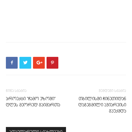
წინა სტატია
შემდეგი სტატია
პროექტი “ჩამო ეზოში”
თბილისში ჩინეთიდან
დღეს მეორედ გაიმართა
დაგეგმილი ავიარეისი
გაუქმდა
პოპულარული სიახლეები