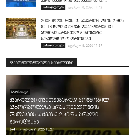
ევროკავშირის შუამავლობით...
საზოგადოება
აგვისტო 8, 2026 11:42
2008 წლის რუსეთ-საქართველოს ომის
მე-18 წლისთავთან დაკავშირებით
ადმინისტრაციულ შენობებზე
სახელმწიფო დროშები...
საზოგადოება
აგვისტო 8, 2026 11:37
რეკომედირებული სიახლეები
ᲡᲐᲛᲐᲠᲗᲐᲚᲘ
ყვარელში თვითნებურად მოწყობილ
ავტორბოლაზე არასრუწლოვნის
დაღუპვის საქმეზე 2 პირს ბრალი
წარედგინა
tv4
-
t
აგვისტო 9, 2026 15:27