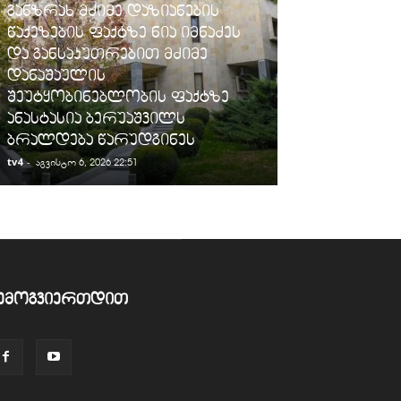
ᲡᲐᲛᲐᲠᲗᲐᲚᲘ
განზრახ მძიმე დაზიანების
წაქეზების ფაქტზე ნია იმნაძეს
ფინანსთა ს
და განსაკუთრებით მძიმე
შემოსავლები
დანაშაულის
„სარფის“ მე
შეუტყობინებლობის ფაქტზე
სანქცირებუ
ანასტასია ბერუაშვილს
გადაზიდვის 
ბრალდება წარუდგინეს
გამოავლინე
tv4
-
tv4
-
აგვისტო 6, 2026 22:51
აგვისტო 6, 2026
ემოგვიერთდით