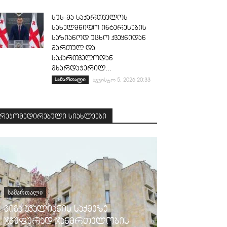
სუს-მა საქართველოს
სახელმწიფო ინტერესების
საზიანოდ უცხო ქვეყნიდან
მართულ და
საქართველოდან
მხარდაჭერილ...
სამართალი
აგვისტო 5, 2026 20:33
რეკომედირებული სიახლეები
ᲡᲐᲛᲐᲠᲗᲐᲚᲘ
გიგა ავალიანის საქმეზე
ჯგუფურად ჯანმრთელობის