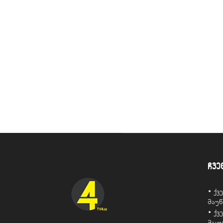
ჩვე
• ქ
მაუ
• ქ
მაყ