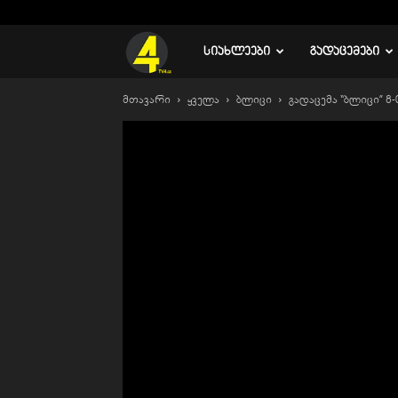
C
16.1
რუსთავი
TV
ᲡᲘᲐᲮᲚᲔᲔᲑᲘ
ᲒᲐᲓᲐᲪᲔᲛᲔᲑᲘ
მთავარი
ყველა
ბლიცი
გადაცემა “ბლიცი” 8-
4