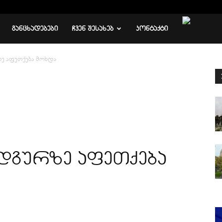
ᲒᲐᲜᲪᲮᲐᲓᲔᲑᲔᲑᲘ
ᲩᲕᲔᲜ ᲨᲔᲡᲐᲮᲔᲑ
ᲙᲝᲜᲢᲐᲥᲢᲘ
ე აფეთქება მოხდა
ადგურზე აფეთქება