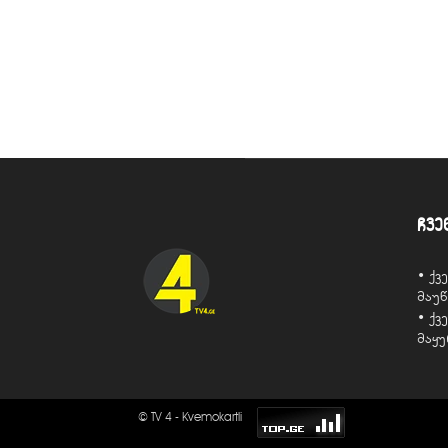
ჩვე
• ქ
მაუ
• ქ
მაყ
© TV 4 - Kvemokartli