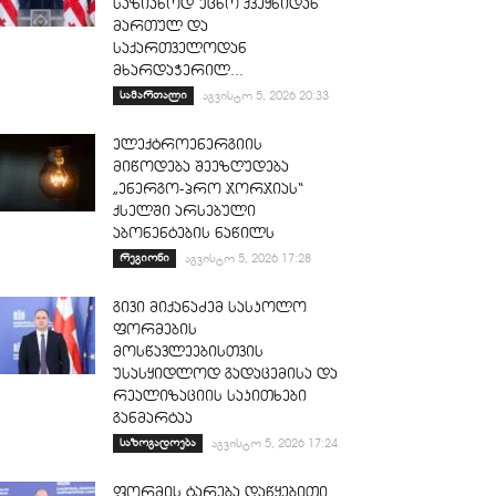
საზიანოდ უცხო ქვეყნიდან
მართულ და
საქართველოდან
მხარდაჭერილ...
სამართალი
აგვისტო 5, 2026 20:33
ელექტროენერგიის
მიწოდება შეეზღუდება
„ენერგო-პრო ჯორჯიას“
ქსელში არსებული
აბონენტების ნაწილს
რეგიონი
აგვისტო 5, 2026 17:28
გივი მიქანაძემ სასკოლო
ფორმების
მოსწავლეებისთვის
უსასყიდლოდ გადაცემისა და
რეალიზაციის საკითხები
განმარტაა
საზოგადოება
აგვისტო 5, 2026 17:24
ფორმის ტარება დაწყებითი