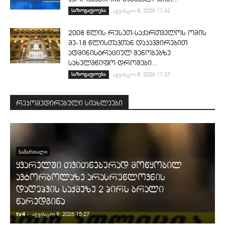
საზოგადოება
აგვისტო 8, 2026 11:42
2008 წლის რუსეთ-საქართველოს ომის
მე-18 წლისთავთან დაკავშირებით
ადმინისტრაციულ შენობებზე
სახელმწიფო დროშები...
საზოგადოება
აგვისტო 8, 2026 11:37
რეკომედირებული სიახლეები
ᲡᲐᲛᲐᲠᲗᲐᲚᲘ
ყვარელში თვითნებურად მოწყობილ
ავტორბოლაზე არასრუწლოვნის
დაღუპვის საქმეზე 2 პირს ბრალი
წარედგინა
tv4
-
t
აგვისტო 9, 2026 15:27