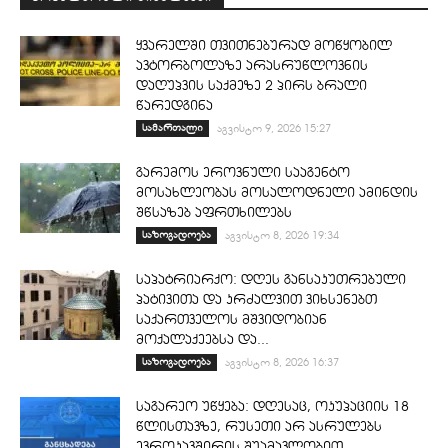
ყვარელში თვითნებურად მოწყობილ
ავტორბოლაზე არასრუწლოვნის
დაღუპვის საქმეზე 2 პირს ბრალი
წარედგინა
სამართალი
აგვისტო 9, 2026 15:27
გარემოს ეროვნული სააგენტო
მოსახლეობას მოსალოდნელი ამინდის
შწსაზებ აფრთხილებს
საზოგადოება
აგვისტო 8, 2026 19:34
საპატრიარქო: დღეს განსაკუთრებული
პატივითა და კრძალვით ვიხსენებთ
საქართველოს მშვიდობიან
მოქალაქეებსა და...
საზოგადოება
აგვისტო 8, 2026 16:37
საგარეო უწყება: დღესაც, ოკუპაციის 18
წლისთავზე, რუსეთი არ ასრულებს
ევროკავშირის შუამავლობით...