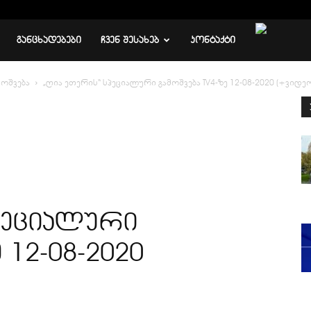
ᲒᲐᲜᲪᲮᲐᲓᲔᲑᲔᲑᲘ
ᲩᲕᲔᲜ ᲨᲔᲡᲐᲮᲔᲑ
ᲙᲝᲜᲢᲐᲥᲢᲘ
მოშვება
„ღია ეთერის“ სპეციალური გამოშვება TV4-ზე 12-08-2020 (+ვიდე
პეციალური
 12-08-2020