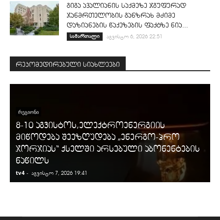
გიგა ავალიანის საქმეზე ჯგუფურად
ჯანმრთელობის განზრახ მძიმე
დაზიანების წაქეზების ფაქტზე ნია...
სამართალი
აგვისტო 6, 2026 22:51
რეკომედირებული სიახლეები
ᲠᲔᲒᲘᲝᲜᲘ
8-10 აგვისტოს,ელექტროენერგიის
მიწოდება შეეზღუდება „ენერგო-პრო
ჯორჯიას“ ქსელში არსებული აბონენტების
ნაწილს
tv4
-
t
აგვისტო 7, 2026 19:41