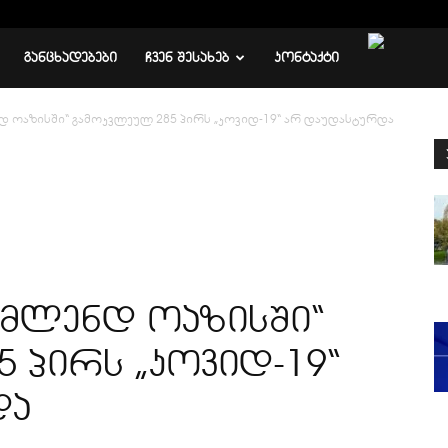
ᲒᲐᲜᲪᲮᲐᲓᲔᲑᲔᲑᲘ
ᲩᲕᲔᲜ ᲨᲔᲡᲐᲮᲔᲑ
ᲙᲝᲜᲢᲐᲥᲢᲘ
 ოაზისში“ გამოკვლეულ 285 პირს „კოვიდ-19“ არ დაუდასტურდა
მლენდ ოაზისში“
 პირს „კოვიდ-19“
და