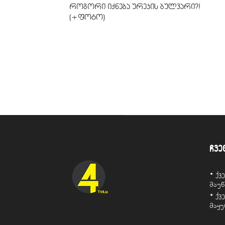
როგორი იქნება ურეკის ბულვარი?!
(+ფოტო)
ჩვე
• ქ
მაუ
• ქ
მაყ