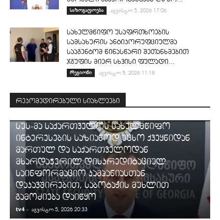
საზოგადოება
აგვისტო 5, 2026 17:06
სახელმწიფო უსაფრთხოების
სამსახურის ანტიკორუფციულმა
სააგენტომ წინასწარი შეთანხმებით
ჯგუფის მიერ სხვისი ფულადი...
რეგიონი
აგვისტო 5, 2026 11:18
რეკომედირებული სიახლეები
ᲡᲐᲛᲐᲠᲗᲐᲚᲘ
სუს-მა საქართველოს სახელმწიფო
ინტერესების საზიანოდ უცხო ქვეყნიდან
მართულ და საქართველოდან
მხარდაჭერილ დისკრედიტაციულ
საინფორმაციო კამპანიასთან
დაკავშირებით, საბოტაჟის მუხლით
გამოძიება დაიწყო
tv4
-
t
აგვისტო 5, 2026 20:33