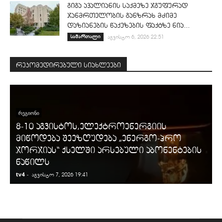
გიგა ავალიანის საქმეზე ჯგუფურად
ჯანმრთელობის განზრახ მძიმე
დაზიანების წაქეზების ფაქტზე ნია...
სამართალი
აგვისტო 6, 2026 22:51
რეკომედირებული სიახლეები
ᲠᲔᲒᲘᲝᲜᲘ
8-10 აგვისტოს,ელექტროენერგიის
მიწოდება შეეზღუდება „ენერგო-პრო
ჯორჯიას“ ქსელში არსებული აბონენტების
ნაწილს
tv4
-
t
აგვისტო 7, 2026 19:41