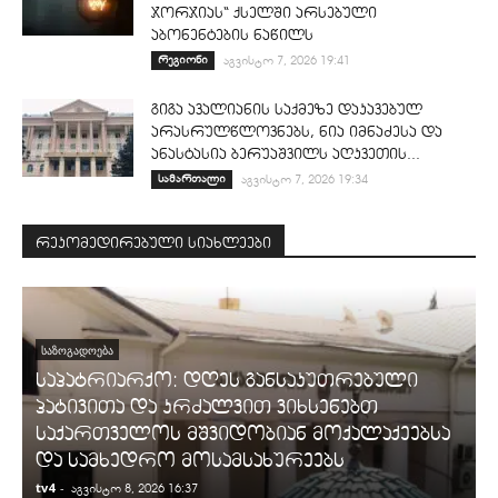
ჯორჯიას“ ქსელში არსებული
აბონენტების ნაწილს
რეგიონი
აგვისტო 7, 2026 19:41
გიგა ავალიანის საქმეზე დაკავებულ
არასრულწლოვნებს, ნია იმნაძესა და
ანასტასია ბერუაშვილს აღკვეთის...
სამართალი
აგვისტო 7, 2026 19:34
რეკომედირებული სიახლეები
ᲡᲐᲖᲝᲒᲐᲓᲝᲔᲑᲐ
საპატრიარქო: დღეს განსაკუთრებული
პატივითა და კრძალვით ვიხსენებთ
საქართველოს მშვიდობიან მოქალაქეებსა
და სამხედრო მოსამსახურეებს
tv4
-
t
აგვისტო 8, 2026 16:37