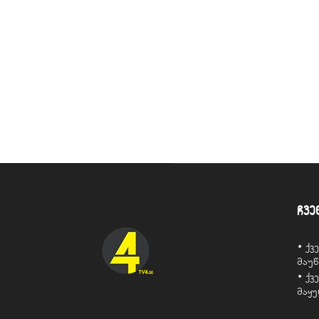
ჩვე
• ქ
მაუ
• ქ
მაყ