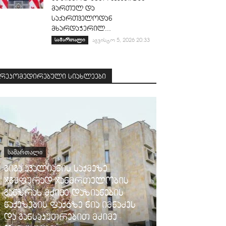
მართულ და
საქართველოდან
მხარდაჭერილ...
სამართალი
აგვისტო 5, 2026 20:33
რეკომედირებული სიახლეები
ᲡᲐᲛᲐᲠᲗᲐᲚᲘ
გიგა ავალიანის საქმეზე
ჯგუფურად ჯანმრთელობის
ᲡᲐᲛᲐᲠᲗᲐᲚᲘ
განზრახ მძიმე დაზიანების
წაქეზების ფაქტზე ნია იმნაძეს
ფინანსთა ს
და განსაკუთრებით მძიმე
შემოსავლები