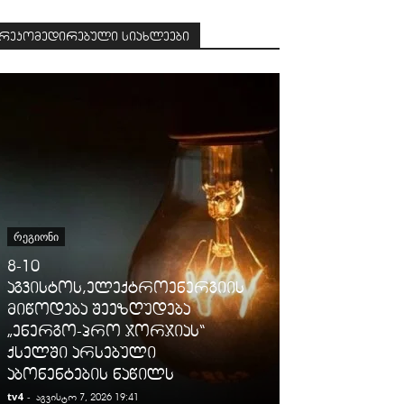
რეკომედირებული სიახლეები
ᲡᲐᲛᲐᲠᲗᲐᲚᲘ
ᲠᲔᲒᲘᲝᲜᲘ
გიგა ავალიან
8-10
დაკავებულ
აგვისტოს,ელექტროენერგიის
არასრულწლო
მიწოდება შეეზღუდება
იმნაძესა და 
„ენერგო-პრო ჯორჯიას“
ბერუაშვილს
ქსელში არსებული
ღონისძიები
აბონენტების ნაწილს
პატიმრობა 
tv4
-
tv4
-
აგვისტო 7, 2026 19:41
აგვისტო 7, 2026