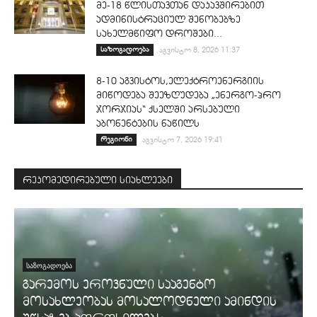
მე-18 წლისთავთან დაკავშირებით
ადმინისტრაციულ შენობებზე
სახელმწიფო დროშები...
საზოგადოება
აგვისტო 8, 2026 11:37
8-10 აგვისტოს,ელექტროენერგიის
მიწოდება შეეზღუდება „ენერგო-პრო
ჯორჯიას“ ქსელში არსებული
აბონენტების ნაწილს
რეგიონი
აგვისტო 7, 2026 19:41
რეკომედირებული სიახლეები
ᲡᲐᲖᲝᲒᲐᲓᲝᲔᲑᲐ
გარემოს ეროვნული სააგენტო
მოსახლეობას მოსალოდნელი ამინდის