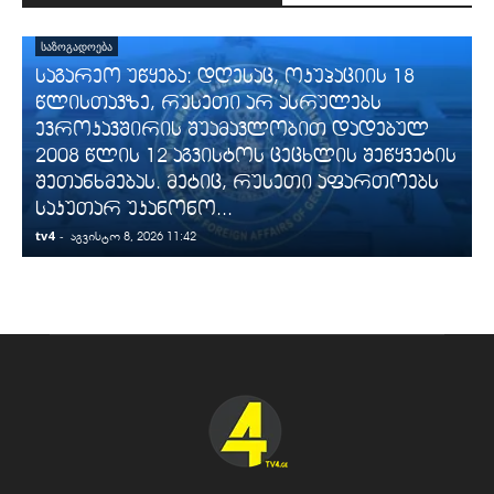
ᲡᲐᲖᲝᲒᲐᲓᲝᲔᲑᲐ
საგარეო უწყება: დღესაც, ოკუპაციის 18
წლისთავზე, რუსეთი არ ასრულებს
ევროკავშირის შუამავლობით დადებულ
2008 წლის 12 აგვისტოს ცეცხლის შეწყვეტის
შეთანხმებას. მეტიც, რუსეთი აფართოებს
საკუთარ უკანონო...
tv4
-
t
აგვისტო 8, 2026 11:42