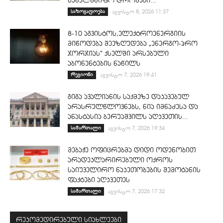
სახელმწიფო დროშები...
საზოგადოება
აგვისტო 8, 2026 11:37
8-10 აგვისტოს,ელექტროენერგიის
მიწოდება შეეზღუდება „ენერგო-პრო
ჯორჯიას“ ქსელში არსებული
აბონენტების ნაწილს
რეგიონი
აგვისტო 7, 2026 19:41
გიგა ავალიანის საქმეზე დაკავებულ
არასრულწლოვნებს, ნია იმნაძესა და
ანასტასია ბერუაშვილს აღკვეთის...
სამართალი
აგვისტო 7, 2026 19:34
მებაჟე ოფიცრებმა დიდი ოდენობით
არადეკლარირებული ოქროს
საიუველირო ნაკეთობების შემოტანის
ფაქტები აღკვეთეს
სამართალი
აგვისტო 7, 2026 17:32
რეკომედირებული სიახლეები