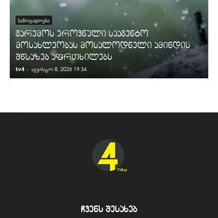
ᲡᲐᲖᲝᲒᲐᲓᲝᲔᲑᲐ
გარემოს ეროვნული სააგენტო
მოსახლეობას მოსალოდნელი ამინდის
შწსაზებ აფრთხილებს
tv4
-
t
აგვისტო 8, 2026 19:34
ჩვენს შესახებ