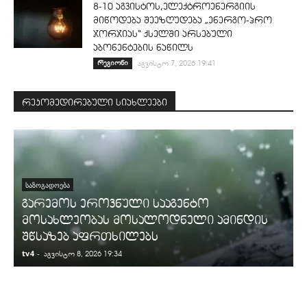
8-10 აგვისტოს,ელექტროენერგიის
მიწოდება შეეზღუდება „ენერგო-პრო
ჯორჯიას“ ქსელში არსებული
აბონენტების ნაწილს
რეგიონი
აგვისტო 7, 2026 19:41
რეკომედირებული სიახლეები
ᲡᲐᲖᲝᲒᲐᲓᲝᲔᲑᲐ
გარემოს ეროვნული სააგენტო
მოსახლეობას მოსალოდნელი ამინდის
შწსაზებ აფრთხილებს
tv4
-
t
აგვისტო 8, 2026 19:34