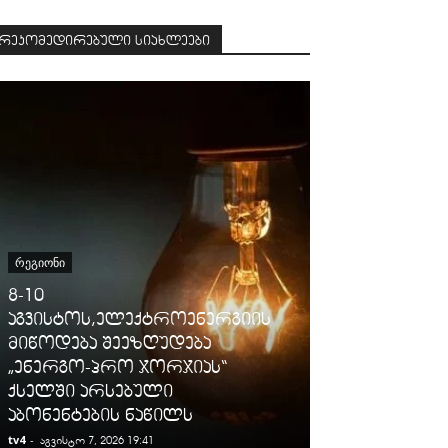
რეკომედირებული სიახლეები
ᲡᲐᲛᲐᲠᲗᲐᲚᲘ
ᲠᲔᲒᲘᲝᲜᲘ
გიგა ავალიან
8-10
დაკავებულ
აგვისტოს,ელექტროენერგიის
არასრულწლო
მიწოდება შეეზღუდება
იმნაძესა და 
„ენერგო-პრო ჯორჯიას“
ბერუაშვილს
ქსელში არსებული
ღონისძიები
აბონენტების ნაწილს
პატიმრობა 
tv4
-
tv4
-
აგვისტო 7, 2026 19:41
აგვისტო 7, 2026