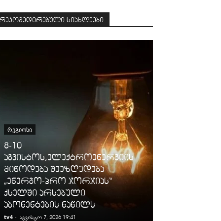
რეკომედირებული სიახლეები
ᲡᲐᲛᲐᲠᲗᲐᲚᲘ
ᲠᲔᲒᲘᲝᲜᲘ
გიგა ავალიან
8-10
დაკავებულ
აგვისტოს,ელექტროენერგიის
არასრულწლო
მიწოდება შეეზღუდება
იმნაძესა და 
„ენერგო-პრო ჯორჯიას“
ბერუაშვილს
ქსელში არსებული
ღონისძიები
აბონენტების ნაწილს
პატიმრობა 
tv4
-
tv4
-
აგვისტო 7, 2026 19:41
აგვისტო 7, 2026