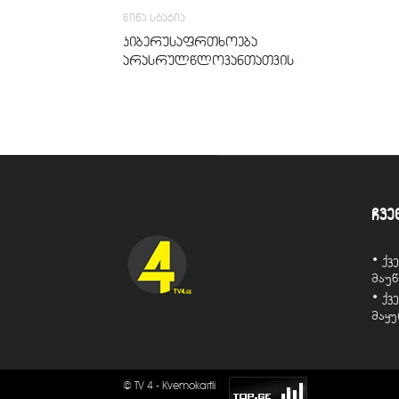
წინა სტატია
კიბერუსაფრთხოება
არასრულწლოვანთათვის
ჩვე
• ქ
მაუ
• ქ
მაყ
© TV 4 - Kvemokartli