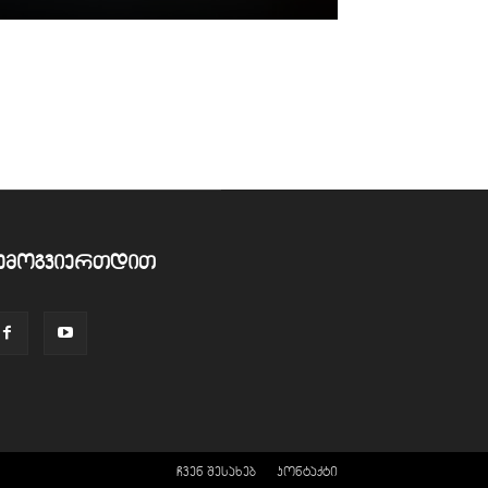
ემოგვიერთდით
ჩვენ შესახებ
კონტაქტი