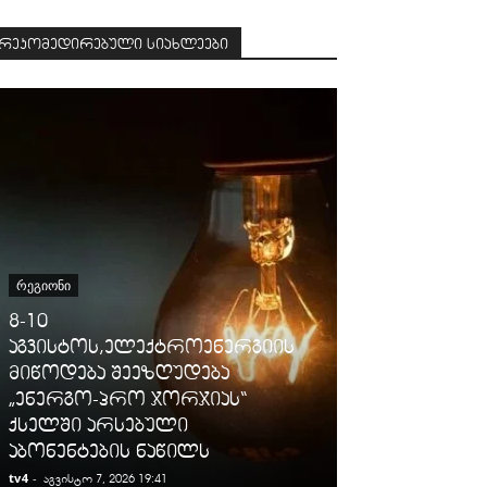
რეკომედირებული სიახლეები
ᲡᲐᲛᲐᲠᲗᲐᲚᲘ
ᲠᲔᲒᲘᲝᲜᲘ
გიგა ავალიან
8-10
დაკავებულ
აგვისტოს,ელექტროენერგიის
არასრულწლო
მიწოდება შეეზღუდება
იმნაძესა და 
„ენერგო-პრო ჯორჯიას“
ბერუაშვილს
ქსელში არსებული
ღონისძიები
აბონენტების ნაწილს
პატიმრობა 
tv4
-
tv4
-
აგვისტო 7, 2026 19:41
აგვისტო 7, 2026