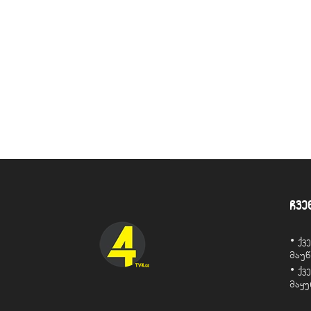
ჩვე
• ქ
მაუ
• ქ
მაყ