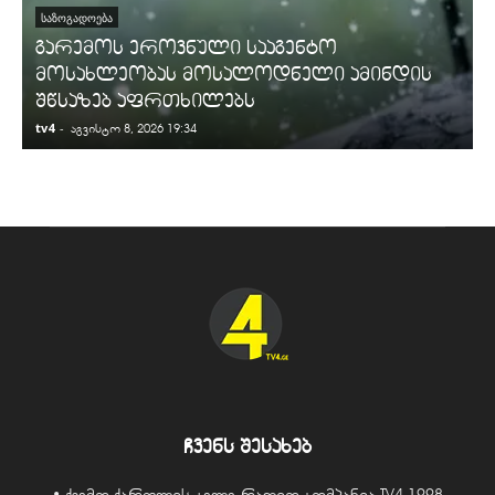
ᲡᲐᲖᲝᲒᲐᲓᲝᲔᲑᲐ
გარემოს ეროვნული სააგენტო
მოსახლეობას მოსალოდნელი ამინდის
შწსაზებ აფრთხილებს
tv4
-
t
აგვისტო 8, 2026 19:34
ჩვენს შესახებ
• ქვემო ქართლის ტელე-რადიო კომპანია TV4 1998