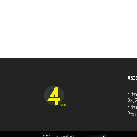
ჩვე
• ქ
მაუ
• ქ
მაყ