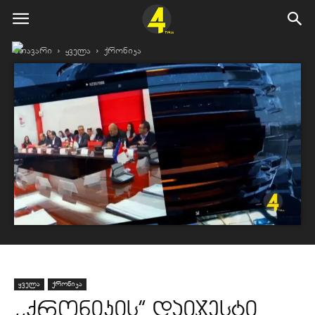
მთავარი
ყველა
ქრონიკა
ყველა
ქრონიკა
,,ქრონიკის” დაიჯესტი