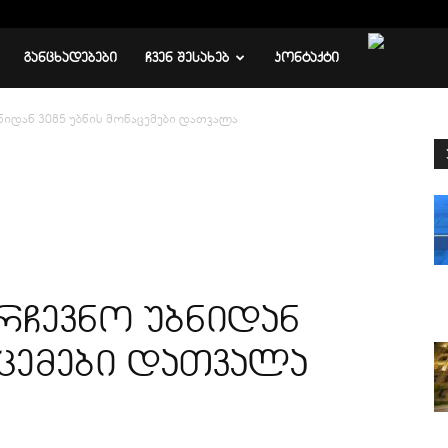
ᲒᲐᲜᲪᲮᲐᲓᲔᲑᲔᲑᲘ
ᲩᲕᲔᲜ ᲨᲔᲡᲐᲮᲔᲑ
ᲙᲝᲜᲢᲐᲥᲢᲘ
ბნიდან 3085 უბნის მონაცემები დათვალა
არჩევნო უბნიდან
აცემები დათვალა