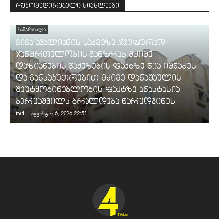
რეკომედირებული სიახლეები
ᲡᲐᲛᲐᲠᲗᲐᲚᲘ
გიგა ავალიანის საქმეზე ჯგუფურად
ჯანმრთელობის განზრახ მძიმე
დაზიანების წაქეზების ფაქტზე ნია იმნაძეს
და განსაკუთრებით მძიმე დანაშაულის
შეუტყობინებლობის ფაქტზე ანასტასია
ბერუაშვილს ბრალდება წარუდგინეს
tv4
-
t
აგვისტო 6, 2026 22:51