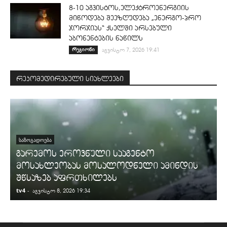
8-10 აგვისტოს,ელექტროენერგიის
მიწოდება შეეზღუდება „ენერგო-პრო
ჯორჯიას“ ქსელში არსებული
აბონენტების ნაწილს
რეგიონი
აგვისტო 7, 2026 19:41
რეკომედირებული სიახლეები
ᲡᲐᲖᲝᲒᲐᲓᲝᲔᲑᲐ
გარემოს ეროვნული სააგენტო
მოსახლეობას მოსალოდნელი ამინდის
შწსაზებ აფრთხილებს
tv4
-
t
აგვისტო 8, 2026 19:34