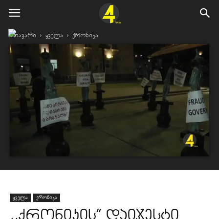
მთავარი
ყველა
ქრონიკა
ყველა
ქრონიკა
,,ქრონიკის” დაიჯესტი