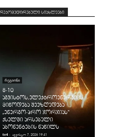
რეკომედირებული სიახლეები
ᲡᲐᲛᲐᲠᲗᲐᲚᲘ
ᲠᲔᲒᲘᲝᲜᲘ
გიგა ავალიან
8-10
დაკავებულ
აგვისტოს,ელექტროენერგიის
არასრულწლო
მიწოდება შეეზღუდება
იმნაძესა და 
„ენერგო-პრო ჯორჯიას“
ბერუაშვილს
ქსელში არსებული
ღონისძიები
აბონენტების ნაწილს
პატიმრობა 
tv4
-
tv4
-
აგვისტო 7, 2026 19:41
აგვისტო 7, 2026