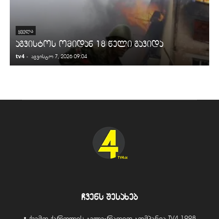
ᲧᲕᲔᲚᲐ
აგვისტოს ომიდან 18 წელი გავიდა
tv4
-
t
აგვისტო 7, 2026 09:04
ჩვენს შესახებ
• ქვემო ქართლის ტელე-რადიო კომპანია TV4 1998