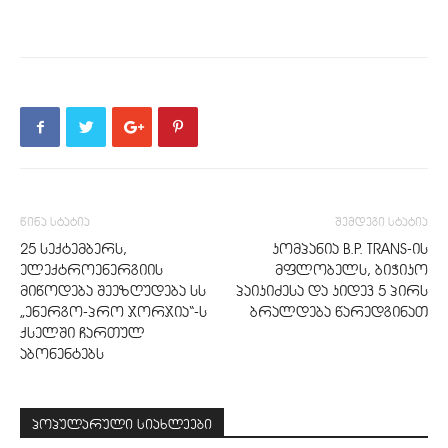
წინა სტატია
შემდეგი სტატია
25 სექტემბერს,
კომპანია B.P. TRANS-ის
ელექტროენერგიის
მფლობელს, ბიჭიკო
მიწოდება შეეზღუდება სს
პაიკიძესა და კიდევ 5 პირს
„ენერგო-პრო ჯორჯია“-ს
ბრალდება წარედგინათ
ქსელში ჩართულ
აბონენტებს
პოპულარული სიახლეები