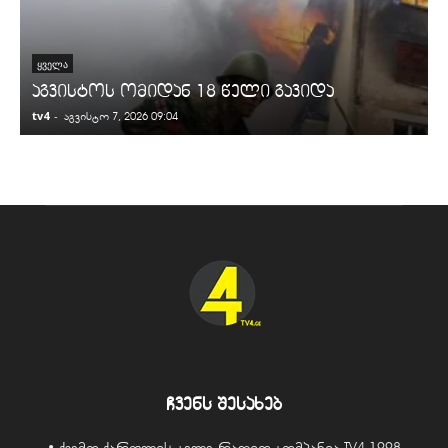
ᲧᲕᲔᲚᲐ
აგვისტოს ომიდან 18 წელი გავიდა
tv4
-
t
აგვისტო 7, 2026 09:04
ჩვენს შესახებ
• ქვემო ქართლის ტელე-რადიო კომპანია TV4 1998