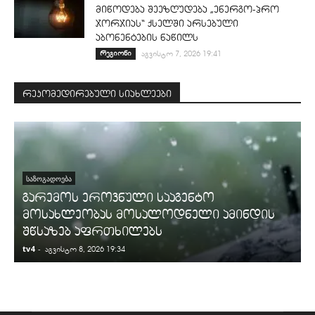
მიწოდება შეეზღუდება „ენერგო-პრო
ჯორჯიას“ ქსელში არსებული
აბონენტების ნაწილს
რეგიონი
აგვისტო 7, 2026 19:41
რეკომედირებული სიახლეები
ᲡᲐᲖᲝᲒᲐᲓᲝᲔᲑᲐ
გარემოს ეროვნული სააგენტო
მოსახლეობას მოსალოდნელი ამინდის
შწსაზებ აფრთხილებს
tv4
-
t
აგვისტო 8, 2026 19:34