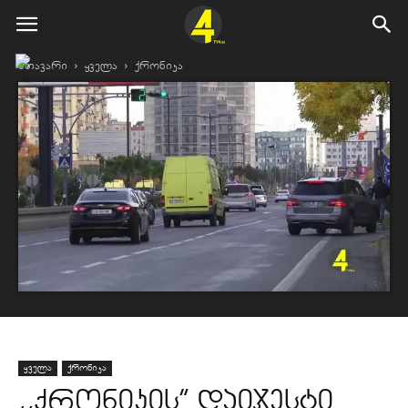
მთავარი
ყველა
ქრონიკა
ყველა
ქრონიკა
,,ქრონიკის” დაიჯესტი