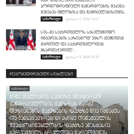
გამოსახულების შემცველი
პორნოგრაფიული ნაწარმოების შეძენა-
შენახვა-ფლობისა და გავრცელებისთვის...
სამართალი
აგვისტო 6, 2026 12:07
სუს-მა საქართველოს სახელმწიფო
ინტერესების საზიანოდ უცხო ქვეყნიდან
მართულ და საქართველოდან
მხარდაჭერილ...
სამართალი
აგვისტო 5, 2026 20:33
რეკომედირებული სიახლეები
ᲡᲐᲛᲐᲠᲗᲐᲚᲘ
გიგა ავალიანის საქმეზე ჯგუფურად
ჯანმრთელობის განზრახ მძიმე
დაზიანების წაქეზების ფაქტზე ნია იმნაძეს
და განსაკუთრებით მძიმე დანაშაულის
შეუტყობინებლობის ფაქტზე ანასტასია
ბერუაშვილს ბრალდება წარუდგინეს